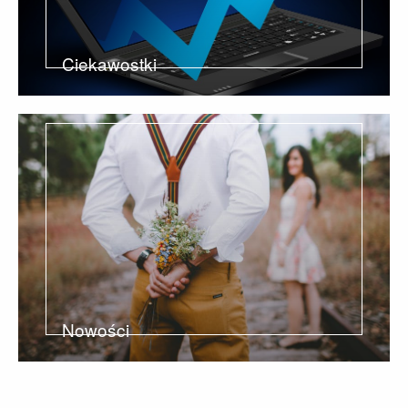
Ciekawostki
8
Topics
Nowości
1
Article