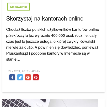
Ciekawostki
Skorzystaj na kantorach online
Chociaż liczba polskich użytkowników kantorów online
przekroczyła już wyraźnie 400 000 osób rocznie, cały
czas jest to jeszcze usługa, o której zwykły Kowalski
nie wie za dużo. A powinien się dowiedzieć, ponieważ
Pluskantor.pl i podobne kantory w Internecie są w
stanie…
Posted
21 LIPCA, 2018
ADMIN
•
on