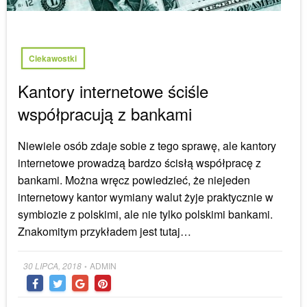
Ciekawostki
Kantory internetowe ściśle
współpracują z bankami
Niewiele osób zdaje sobie z tego sprawę, ale kantory
internetowe prowadzą bardzo ścisłą współpracę z
bankami. Można wręcz powiedzieć, że niejeden
internetowy kantor wymiany walut żyje praktycznie w
symbiozie z polskimi, ale nie tylko polskimi bankami.
Znakomitym przykładem jest tutaj…
Posted
30 LIPCA, 2018
ADMIN
•
on