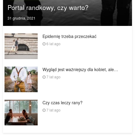
Portal randkowy, czy warto?
Posted
31 grudnia, 2021
on
Epidemię trzeba przeczekać
6 lat ago
Wygląd jest ważniejszy dla kobiet, ale…
7 lat ago
Czy czas leczy rany?
7 lat ago