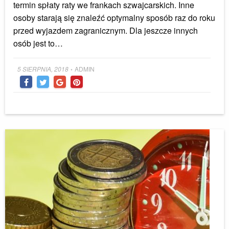
termin spłaty raty we frankach szwajcarskich. Inne
osoby starają się znaleźć optymalny sposób raz do roku
przed wyjazdem zagranicznym. Dla jeszcze innych
osób jest to…
Posted
5 SIERPNIA, 2018
ADMIN
•
on