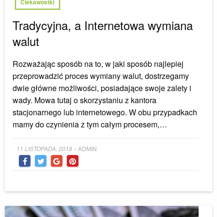
Ciekawostki
Tradycyjna, a Internetowa wymiana
walut
Rozważając sposób na to, w jaki sposób najlepiej
przeprowadzić proces wymiany walut, dostrzegamy
dwie główne możliwości, posiadające swoje zalety i
wady. Mowa tutaj o skorzystaniu z kantora
stacjonarnego lub internetowego. W obu przypadkach
mamy do czynienia z tym całym procesem,…
Posted
11 LISTOPADA, 2018
ADMIN
•
on