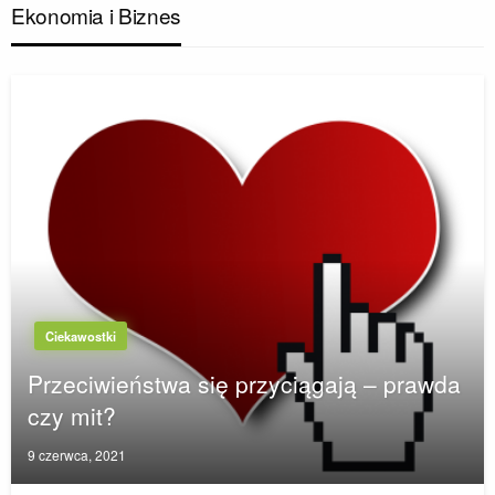
Ekonomia i Biznes
Ciekawostki
Przeciwieństwa się przyciągają – prawda
czy mit?
Posted
9 czerwca, 2021
on