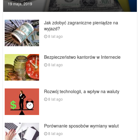
Posted
19 maja, 2019
on
Jak zdobyć zagraniczne pieniądze na
wyjazd?
8 lat ago
Bezpieczeństwo kantorów w Internecie
8 lat ago
Rozwój technologii, a wpływ na waluty
8 lat ago
Porównanie sposobów wymiany walut
8 lat ago