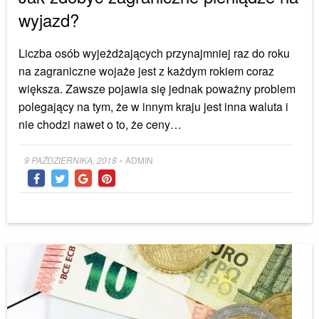
wyjazd?
Liczba osób wyjeżdżających przynajmniej raz do roku
na zagraniczne wojaże jest z każdym rokiem coraz
większa. Zawsze pojawia się jednak poważny problem
polegający na tym, że w innym kraju jest inna waluta i
nie chodzi nawet o to, że ceny…
Posted
9 PAŹDZIERNIKA, 2018
ADMIN
•
on