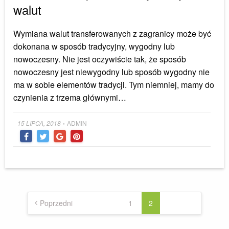
walut
Wymiana walut transferowanych z zagranicy może być
dokonana w sposób tradycyjny, wygodny lub
nowoczesny. Nie jest oczywiście tak, że sposób
nowoczesny jest niewygodny lub sposób wygodny nie
ma w sobie elementów tradycji. Tym niemniej, mamy do
czynienia z trzema głównymi…
Posted
15 LIPCA, 2018
ADMIN
•
on
Stronicowanie
wpisów
Poprzedni
1
2