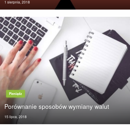
Posted
1 sierpnia, 2018
on
Pieniądz
Porównanie sposobów wymiany walut
Posted
15 lipca, 2018
on