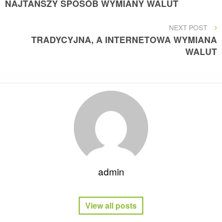
NAJTAŃSZY SPOSÓB WYMIANY WALUT
wpisu
NEXT
NEXT POST
POST
TRADYCYJNA, A INTERNETOWA WYMIANA
WALUT
admin
View all posts