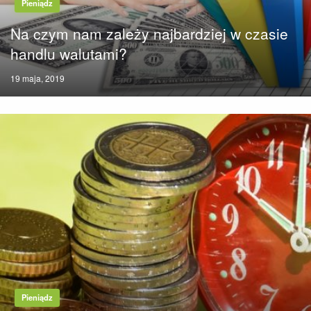
Pieniądz
Na czym nam zależy najbardziej w czasie
handlu walutami?
Posted
19 maja, 2019
on
Pieniądz