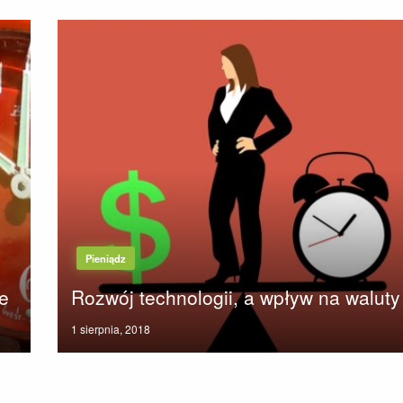
Pieniądz
e
Rozwój technologii, a wpływ na waluty
Posted
1 sierpnia, 2018
on