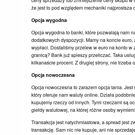
ceny sprzedaży lub zmniejszenie ceny skupu w s
że jest to pod względem mechaniki najprostsza 
Opcja wygodna
Opcja wygodna to banki, które pozwalają nam na
dodatkowych dyspozycji. Mamy na koncie euro, a
wypłaci. Dostaliśmy przelew w euro na konto w 
granicą? Bank już spieszy przeliczać. Taka usłu
kilkanaście procent. Z drugiej strony, nie trzeba
Opcja nowoczesna
Opcja nowoczesna to zarazem opcja tania. Jest 
który oferuje nam waluty online. Działa podobni
kupujemy rzeczy od innych. Tymi rzeczami są oc
giełdy walutowej, na której różne osoby wymienia
Transakcja jest natychmiastowa, a spread jest z
transakcję. Sam nic nie kupuje, ani nie sprzeda