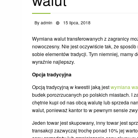
Posted
By
admin
15 lipca, 2018
on
Wymiana walut transferowanych z zagranicy mo
nowoczesny. Nie jest oczywiście tak, że sposó
sobie elementów tradycji. Tym niemniej, mamy d
wyraźnie najlepszy.
Opcja tradycyjna
Opcją tradycyjną w kwestii jaką jest
wymiana wa
budek porozrzucanych po polskich miastach. I za
chętnie kupi od nas obcą walutę lub sprzeda na
walut, ponieważ kantor to w pewnym sensie zwyk
Jeden towar jest skupowany, inny towar jest sprz
transakcji zazwyczaj trochę ponad 10% jej wartoś