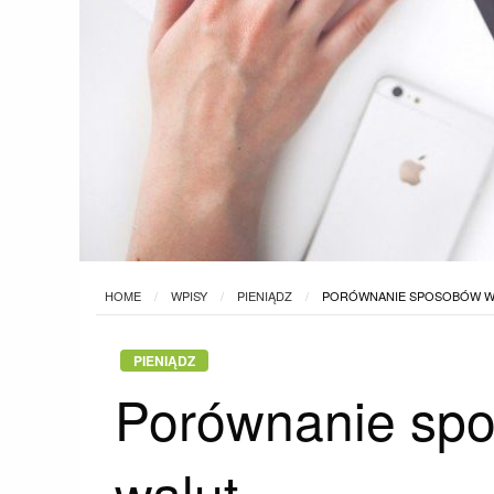
HOME
WPISY
PIENIĄDZ
PORÓWNANIE SPOSOBÓW W
PIENIĄDZ
Porównanie sp
walut