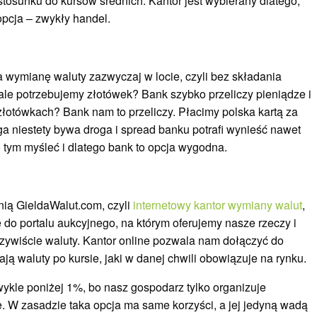
tosunku do kursów średnich. Kantor jest wybierany dlatego,
opcja – zwykły handel.
 wymianę waluty zazwyczaj w locie, czyli bez składania
le potrzebujemy złotówek? Bank szybko przeliczy pieniądze i
złotówkach? Bank nam to przeliczy. Płacimy polska kartą za
ga niestety bywa droga i spread banku potrafi wynieść nawet
 o tym myśleć i dlatego bank to opcja wygodna.
nią GieldaWalut.com, czyli
internetowy kantor wymiany walut
,
e do portalu aukcyjnego, na którym oferujemy nasze rzeczy i
zywiście waluty. Kantor online pozwala nam dołączyć do
ją waluty po kursie, jaki w danej chwili obowiązuje na rynku.
wykle poniżej 1%, bo nasz gospodarz tylko organizuje
je. W zasadzie taka opcja ma same korzyści, a jej jedyną wadą