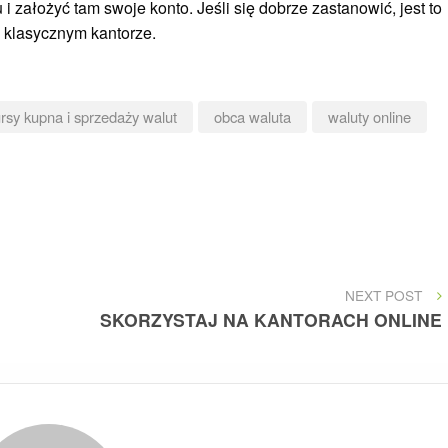
u i założyć tam swoje konto. Jeśli się dobrze zastanowić, jest to
 klasycznym kantorze.
rsy kupna i sprzedaży walut
obca waluta
waluty online
NEXT
NEXT POST
POST
SKORZYSTAJ NA KANTORACH ONLINE