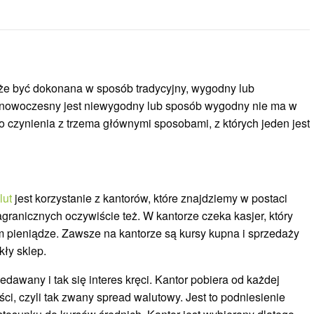
że być dokonana w sposób tradycyjny, wygodny lub
b nowoczesny jest niewygodny lub sposób wygodny nie ma w
o czynienia z trzema głównymi sposobami, z których jeden jest
lut
jest korzystanie z kantorów, które znajdziemy w postaci
granicznych oczywiście też. W kantorze czeka kasjer, który
m pieniądze. Zawsze na kantorze są kursy kupna i sprzedaży
ły sklep.
edawany i tak się interes kręci. Kantor pobiera od każdej
ci, czyli tak zwany spread walutowy. Jest to podniesienie