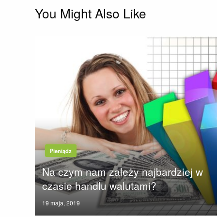
You Might Also Like
Pieniądz
Na czym nam zależy najbardziej w
czasie handlu walutami?
Posted
19 maja, 2019
on