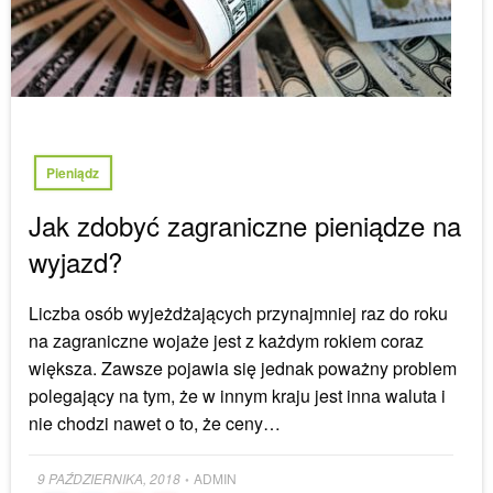
Pieniądz
Jak zdobyć zagraniczne pieniądze na
wyjazd?
Liczba osób wyjeżdżających przynajmniej raz do roku
na zagraniczne wojaże jest z każdym rokiem coraz
większa. Zawsze pojawia się jednak poważny problem
polegający na tym, że w innym kraju jest inna waluta i
nie chodzi nawet o to, że ceny…
Posted
9 PAŹDZIERNIKA, 2018
ADMIN
•
on