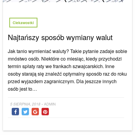
Ciekawostki
Najtańszy sposób wymiany walut
Jak tanio wymieniać waluty? Takie pytanie zadaje sobie
mnóstwo osób. Niektóre co miesiąc, kiedy przychodzi
termin spłaty raty we frankach szwajcarskich. Inne
osoby starają się znaleźć optymalny sposób raz do roku
przed wyjazdem zagranicznym. Dla jeszcze innych
osób jest to…
Posted
5 SIERPNIA, 2018
ADMIN
•
on