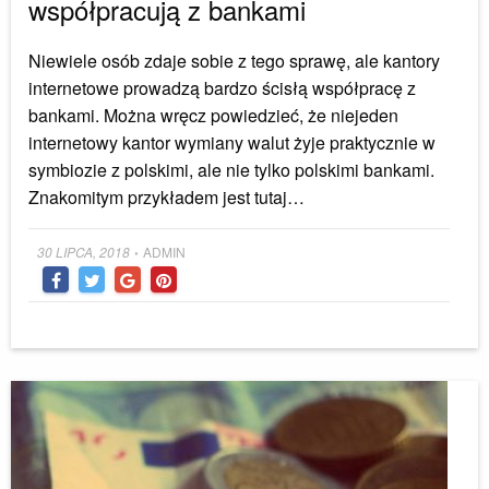
współpracują z bankami
Niewiele osób zdaje sobie z tego sprawę, ale kantory
internetowe prowadzą bardzo ścisłą współpracę z
bankami. Można wręcz powiedzieć, że niejeden
internetowy kantor wymiany walut żyje praktycznie w
symbiozie z polskimi, ale nie tylko polskimi bankami.
Znakomitym przykładem jest tutaj…
Posted
30 LIPCA, 2018
ADMIN
•
on