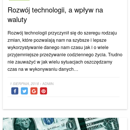
Rozwój technologii, a wpływ na
waluty
Rozwój technologii przyczynił się do szeregu rodzaju
zmian, które pozwalają nam na szybsze i lepsze
wykorzystywanie danego nam czasu jak i o wiele
przyjemniejsze przeżywanie codziennego życia. Trudno
nie zauważyć w jak wielu sytuacjach oszczędzamy
czas na w wykonywaniu danych…
Posted
1 SIERPNIA, 2018
ADMIN
•
on