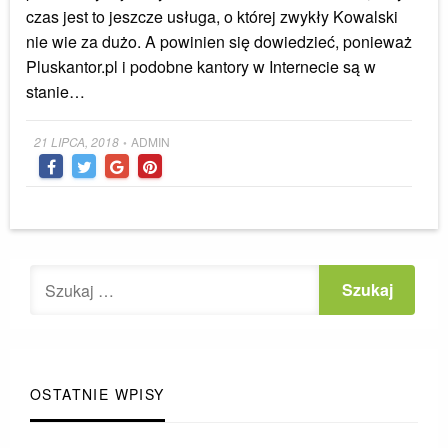
czas jest to jeszcze usługa, o której zwykły Kowalski
nie wie za dużo. A powinien się dowiedzieć, ponieważ
Pluskantor.pl i podobne kantory w Internecie są w
stanie…
Posted
21 LIPCA, 2018
ADMIN
•
on
OSTATNIE WPISY