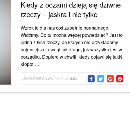
Kiedy z oczami dzieją się dziwne
rzeczy – jaskra i nie tylko
Wzrok to dla nas coś zupełnie normalnego.
Widzimy. Co tu można więcej powiedzieć? Jest to
jedna z tych rzeczy, do których nie przykładamy
najmniejszej uwagi tak długo, jak wszystko jest w
porządku. Dopiero w chwili, kiedy pojawi się jakiś
kłopot,…
Posted
24 PAŹDZIERNIKA, 2019
ADMIN
•
on