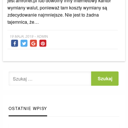
jest amronet.pl lub dowolny inny internetowy kantor
wymiany walut, ponieważ tam koszty wymiany są
zdecydowanie najmniejsze. Nie jest to żadna
tajemnica, że…
Posted
19 MAJA, 2019
ADMIN
•
on
OSTATNIE WPISY