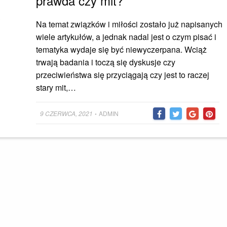
prawda czy mit?
Na temat związków i miłości zostało już napisanych
wiele artykułów, a jednak nadal jest o czym pisać i
tematyka wydaje się być niewyczerpana. Wciąż
trwają badania i toczą się dyskusje czy
przeciwieństwa się przyciągają czy jest to raczej
stary mit,…
Posted
9 CZERWCA, 2021
ADMIN
•
on