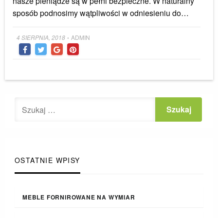
nasze pieniądze są w pełni bezpieczne. W naturalny
sposób podnosimy wątpliwości w odniesieniu do…
Posted
4 SIERPNIA, 2018
ADMIN
•
on
OSTATNIE WPISY
MEBLE FORNIROWANE NA WYMIAR