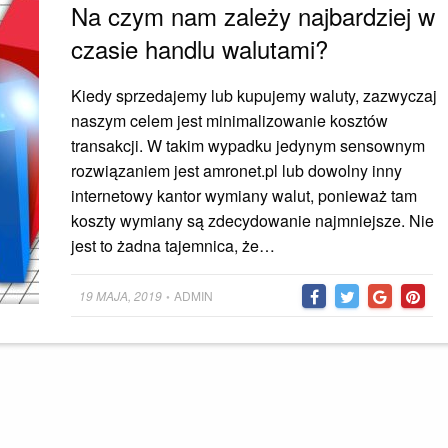
Na czym nam zależy najbardziej w
czasie handlu walutami?
Kiedy sprzedajemy lub kupujemy waluty, zazwyczaj
naszym celem jest minimalizowanie kosztów
transakcji. W takim wypadku jedynym sensownym
rozwiązaniem jest amronet.pl lub dowolny inny
internetowy kantor wymiany walut, ponieważ tam
koszty wymiany są zdecydowanie najmniejsze. Nie
jest to żadna tajemnica, że…
Posted
19 MAJA, 2019
ADMIN
•
on