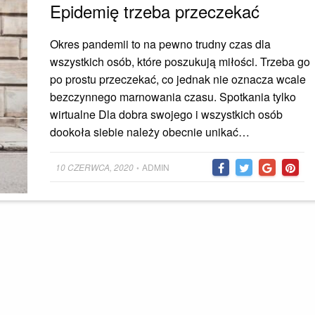
Epidemię trzeba przeczekać
Okres pandemii to na pewno trudny czas dla
wszystkich osób, które poszukują miłości. Trzeba go
po prostu przeczekać, co jednak nie oznacza wcale
bezczynnego marnowania czasu. Spotkania tylko
wirtualne Dla dobra swojego i wszystkich osób
dookoła siebie należy obecnie unikać…
Posted
10 CZERWCA, 2020
ADMIN
•
on