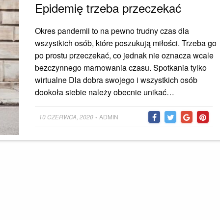
Epidemię trzeba przeczekać
Okres pandemii to na pewno trudny czas dla
wszystkich osób, które poszukują miłości. Trzeba go
po prostu przeczekać, co jednak nie oznacza wcale
bezczynnego marnowania czasu. Spotkania tylko
wirtualne Dla dobra swojego i wszystkich osób
dookoła siebie należy obecnie unikać…
Posted
10 CZERWCA, 2020
ADMIN
•
on