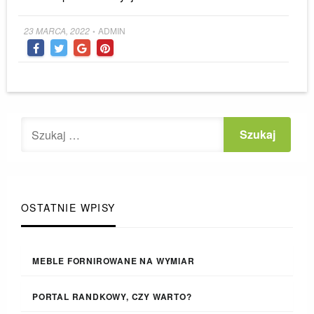
Posted
23 MARCA, 2022
ADMIN
•
on
OSTATNIE WPISY
MEBLE FORNIROWANE NA WYMIAR
PORTAL RANDKOWY, CZY WARTO?