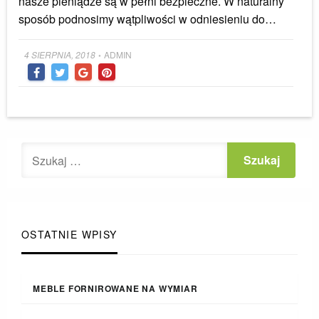
nasze pieniądze są w pełni bezpieczne. W naturalny
sposób podnosimy wątpliwości w odniesieniu do…
Posted
4 SIERPNIA, 2018
ADMIN
•
on
OSTATNIE WPISY
MEBLE FORNIROWANE NA WYMIAR