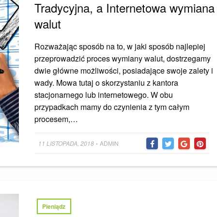
Tradycyjna, a Internetowa wymiana
walut
Rozważając sposób na to, w jaki sposób najlepiej
przeprowadzić proces wymiany walut, dostrzegamy
dwie główne możliwości, posiadające swoje zalety i
wady. Mowa tutaj o skorzystaniu z kantora
stacjonarnego lub internetowego. W obu
przypadkach mamy do czynienia z tym całym
procesem,…
Posted
11 LISTOPADA, 2018
ADMIN
•
on
Pieniądz