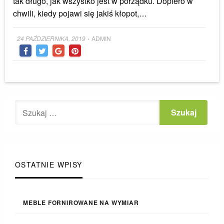
tak długo, jak wszystko jest w porządku. Dopiero w
chwili, kiedy pojawi się jakiś kłopot,…
Posted
24 PAŹDZIERNIKA, 2019
ADMIN
•
on
OSTATNIE WPISY
MEBLE FORNIROWANE NA WYMIAR