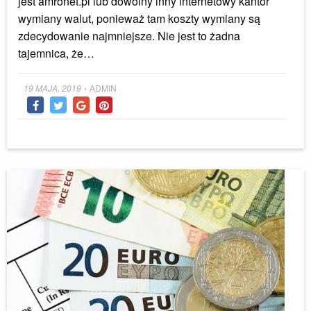
jest amronet.pl lub dowolny inny internetowy kantor
wymiany walut, ponieważ tam koszty wymiany są
zdecydowanie najmniejsze. Nie jest to żadna
tajemnica, że…
Posted
19 MAJA, 2019
ADMIN
•
on