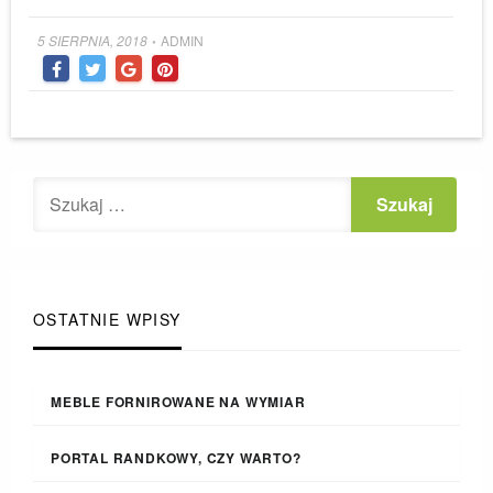
Posted
5 SIERPNIA, 2018
ADMIN
•
on
OSTATNIE WPISY
MEBLE FORNIROWANE NA WYMIAR
PORTAL RANDKOWY, CZY WARTO?