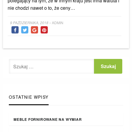
polegający na tym, że w innym kraju jest inna waluta i
nie chodzi nawet o to, że ceny…
Posted
9 PAŹDZIERNIKA, 2018
ADMIN
•
on
OSTATNIE WPISY
MEBLE FORNIROWANE NA WYMIAR